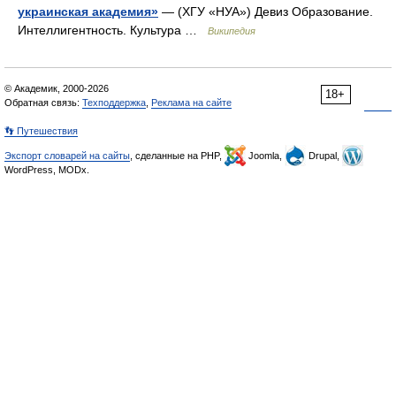
украинская академия»
— (ХГУ «НУА») Девиз Образование.
Интеллигентность. Культура …
Википедия
© Академик, 2000-2026
18+
Обратная связь:
Техподдержка
,
Реклама на сайте
👣 Путешествия
Экспорт словарей на сайты
, сделанные на PHP,
Joomla,
Drupal,
WordPress, MODx.