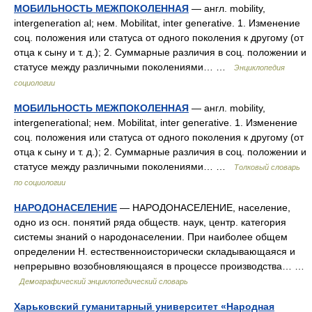
МОБИЛЬНОСТЬ МЕЖПОКОЛЕННАЯ
— англ. mobility,
intergeneration al; нем. Mobilitat, inter generative. 1. Изменение
соц. положения или статуса от одного поколения к другому (от
отца к сыну и т. д.); 2. Суммарные различия в соц. положении и
статусе между различными поколениями… …
Энциклопедия
социологии
МОБИЛЬНОСТЬ МЕЖПОКОЛЕННАЯ
— англ. mobility,
intergenerational; нем. Mobilitat, inter generative. 1. Изменение
соц. положения или статуса от одного поколения к другому (от
отца к сыну и т. д.); 2. Суммарные различия в соц. положении и
статусе между различными поколениями… …
Толковый словарь
по социологии
НАРОДОНАСЕЛЕНИЕ
— НАРОДОНАСЕЛЕНИЕ, население,
одно из осн. понятий ряда обществ. наук, центр. категория
системы знаний о народонаселении. При наиболее общем
определении Н. естественноисторически складывающаяся и
непрерывно возобновляющаяся в процессе производства… …
Демографический энциклопедический словарь
Харьковский гуманитарный университет «Народная